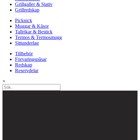
Grillgaller & Stativ
Grillredskap
Picknick
Muggar & Kåsor
Tallrikar & Bestick
Termos & Termosmugg
Sittunderlag
Tillbehör
Förvaringspåsar
Redskap
Reservdelar
×