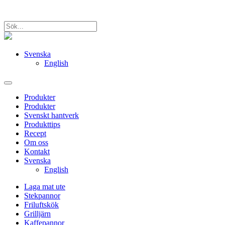
Svenska
English
Produkter
Produkter
Svenskt hantverk
Produkttips
Recept
Om oss
Kontakt
Svenska
English
Laga mat ute
Stekpannor
Friluftskök
Grilljärn
Kaffepannor