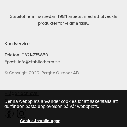
Stabilotherm har sedan 1984 arbetat med att utveckla
produkter för vildmarksliv.
Kundservice
Telefon:
0321-775850
Epost:
info@stabilotherm.se
© Copyright 2026. Pergite Outdoor AB.
Frågor och svar
Cookies
Denna webbplats använder cookies för att säkerställa att
du får den bästa upplevelsen på vår webbplats.
Cookie-inställningar