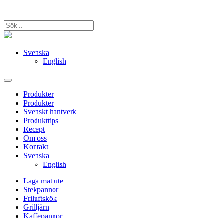
Svenska
English
Produkter
Produkter
Svenskt hantverk
Produkttips
Recept
Om oss
Kontakt
Svenska
English
Laga mat ute
Stekpannor
Friluftskök
Grilljärn
Kaffepannor