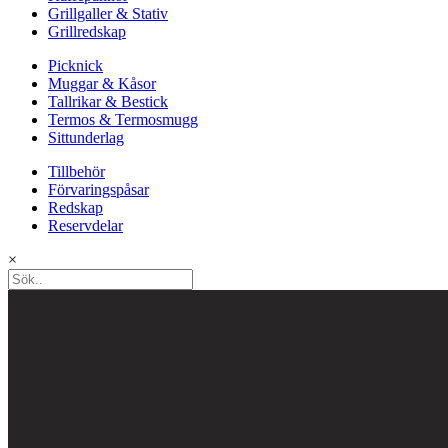
Grillgaller & Stativ
Grillredskap
Picknick
Muggar & Kåsor
Tallrikar & Bestick
Termos & Termosmugg
Sittunderlag
Tillbehör
Förvaringspåsar
Redskap
Reservdelar
×