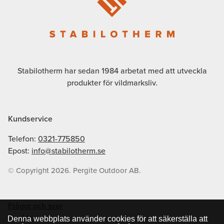
Stabilotherm har sedan 1984 arbetat med att utveckla
produkter för vildmarksliv.
Kundservice
Telefon:
0321-775850
Epost:
info@stabilotherm.se
© Copyright 2026. Pergite Outdoor AB.
Frågor och svar
Cookies
Denna webbplats använder cookies för att säkerställa att