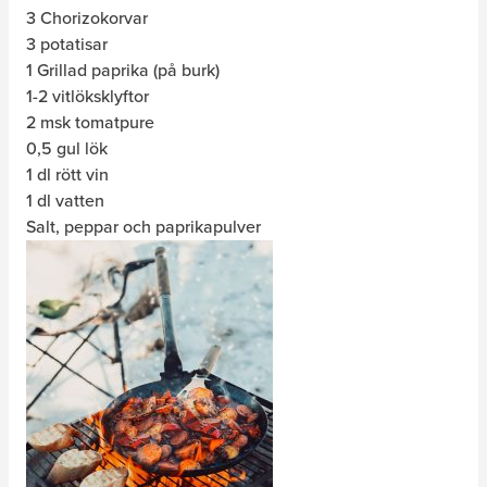
3 Chorizokorvar
3 potatisar
1 Grillad paprika (på burk)
1-2 vitlöksklyftor
2 msk tomatpure
0,5 gul lök
1 dl rött vin
1 dl vatten
Salt, peppar och paprikapulver