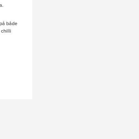
a.
 på både
chilli