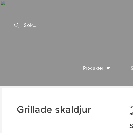
Produkter
S
Grillade skaldjur
G
a
S