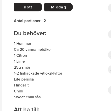
Kött
Middag
Antal portioner : 2
Du behöver:
1 Hummer
Ca 20 vannameiräkor
1 Citron
1 Lime
25g smör
1-2 finhackade vitlöksklyftor
Lite persilja
Flingsalt
Chilli
Sweet chilli sås
Att ha till: