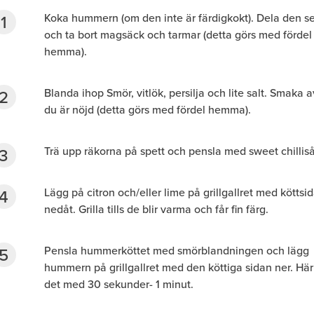
Koka hummern (om den inte är färdigkokt). Dela den s
och ta bort magsäck och tarmar (detta görs med fördel
hemma).
Blanda ihop Smör, vitlök, persilja och lite salt. Smaka a
du är nöjd (detta görs med fördel hemma).
Trä upp räkorna på spett och pensla med sweet chilliså
Lägg på citron och/eller lime på grillgallret med köttsi
nedåt. Grilla tills de blir varma och får fin färg.
Pensla hummerköttet med smörblandningen och lägg
hummern på grillgallret med den köttiga sidan ner. Här
det med 30 sekunder- 1 minut.