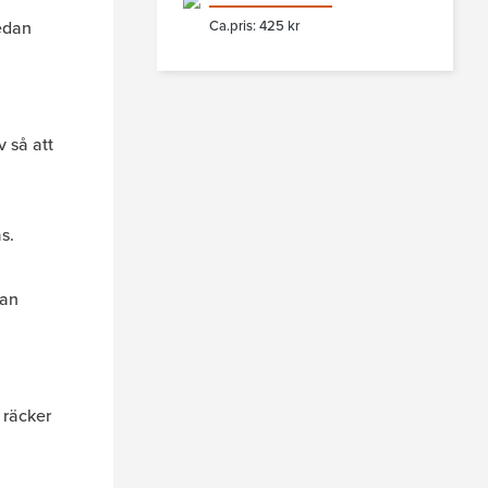
edan
Ca.pris: 425 kr
v så att
s.
dan
 räcker