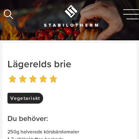
Lägerelds brie
Vegetariskt
Du behöver:
250g halverade körsbärstomater