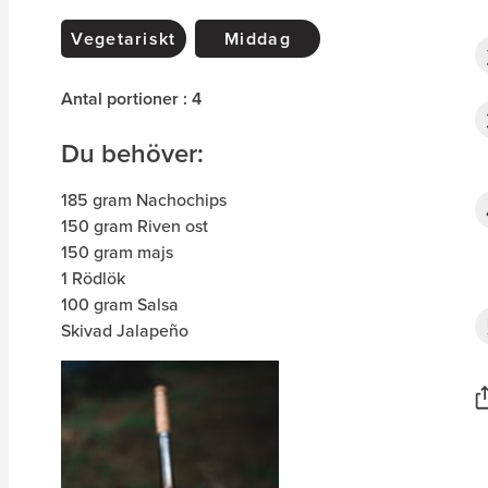
Vegetariskt
Middag
Antal portioner : 4
Du behöver:
185 gram Nachochips
150 gram Riven ost
150 gram majs
1 Rödlök
100 gram Salsa
Skivad Jalapeño