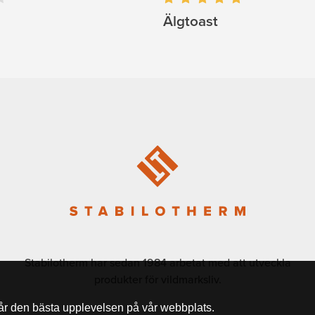
Älgtoast
Stabilotherm har sedan 1984 arbetat med att utveckla
produkter för vildmarksliv.
får den bästa upplevelsen på vår webbplats.