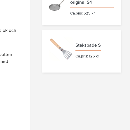
original S4
Ca.pris: 525 kr
dlök och
Stekspade S
 botten
Ca.pris: 125 kr
 med