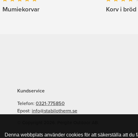
Mumiekorvar
Korv i bröd
Kundservice
Telefon:
0321-775850
Epost:
info@stabilotherm.se
© Copyright 2026. Pergite Outdoor AB.
Denna webbplats använder cookies för att säkerställa att du 