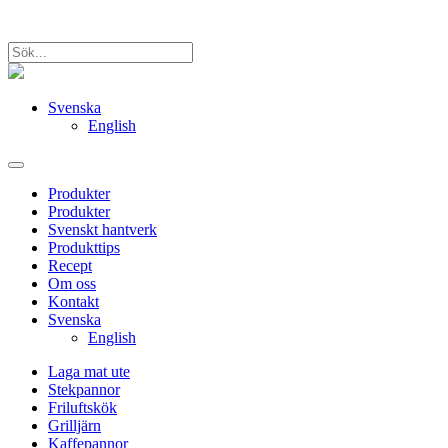
Svenska
English
Produkter
Produkter
Svenskt hantverk
Produkttips
Recept
Om oss
Kontakt
Svenska
English
Laga mat ute
Stekpannor
Friluftskök
Grilljärn
Kaffepannor