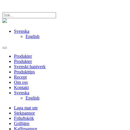
Svenska
English
Produkter
Produkter
Svenskt hantverk
Produkttips
Recept
Om oss
Kontakt
Svenska
English
Laga mat ute
Stekpannor
Friluftskök
Grilljärn
Kaffepannor