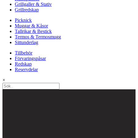
Grillgaller & Stativ
Grillredskap
Picknick
Muggar & Kåsor
Tallrikar & Bestick
Termos & Termosmugg
Sittunderlag
Tillbehör
Förvaringspåsar
Redskap
Reservdelar
×