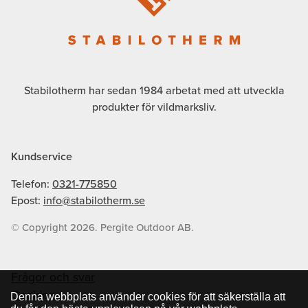
Stabilotherm har sedan 1984 arbetat med att utveckla
produkter för vildmarksliv.
Kundservice
Telefon:
0321-775850
Epost:
info@stabilotherm.se
© Copyright 2026. Pergite Outdoor AB.
Frågor och svar
Cookies
Denna webbplats använder cookies för att säkerställa att