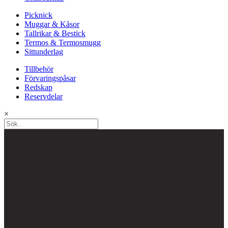
Picknick
Muggar & Kåsor
Tallrikar & Bestick
Termos & Termosmugg
Sittunderlag
Tillbehör
Förvaringspåsar
Redskap
Reservdelar
×