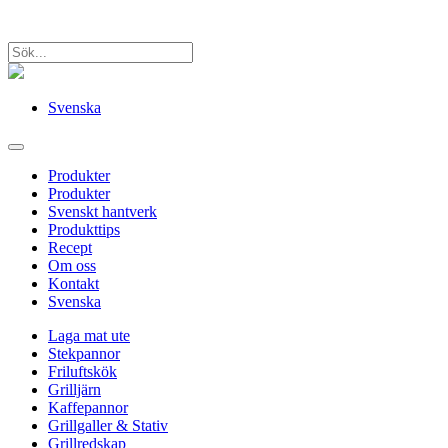
Svenska
Produkter
Produkter
Svenskt hantverk
Produkttips
Recept
Om oss
Kontakt
Svenska
Laga mat ute
Stekpannor
Friluftskök
Grilljärn
Kaffepannor
Grillgaller & Stativ
Grillredskap