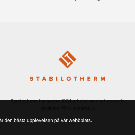
Stabilotherm har sedan 1984 arbetat med att utveckla
produkter för vildmarksliv.
får den bästa upplevelsen på vår webbplats.